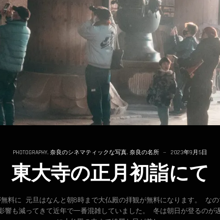
PHOTOGRAPHY
,
奈良のシネマティックな写真
,
奈良の名所
2023年9月5日
東大寺の正月初詣にて
無料に 元旦はなんと朝8時まで大仏殿の拝観が無料になります。 な
影響も減ってきて近年で一番混雑していました。 冬は朝日が登るのが